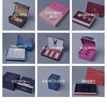
미엔느콜라겐
궁내삼 패키지
VIGOROX 패키지
패키지
THELAVICOS
PLAYBOY 패키지
MYNI 패키지
패키지
삼성 아미노
일동제약 비오비천
판토삼명가