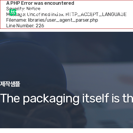
A PHP Error was encountered
Severity: Notice
성지피앤씨
설비 
Message: Undefined index: HTTP_ACCEPT_LANGUAGE
Filename: libraries/user_agent_parser.php
Line Number: 226
제작샘플
The packaging itself is t